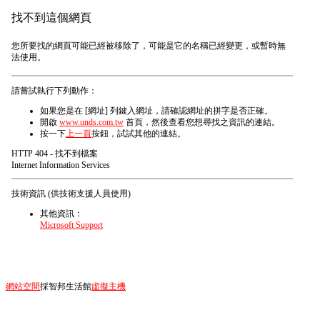
找不到這個網頁
您所要找的網頁可能已經被移除了，可能是它的名稱已經變更，或暫時無
法使用。
請嘗試執行下列動作：
如果您是在 [網址] 列鍵入網址，請確認網址的拼字是否正確。
開啟
www.unds.com.tw
首頁，然後查看您想尋找之資訊的連結。
按一下
上一頁
按鈕，試試其他的連結。
HTTP 404 - 找不到檔案
Internet Information Services
技術資訊 (供技術支援人員使用)
其他資訊：
Microsoft Support
網站空間
採智邦生活館
虛擬主機