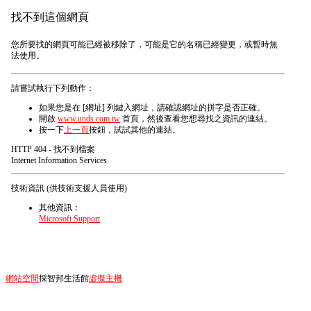
找不到這個網頁
您所要找的網頁可能已經被移除了，可能是它的名稱已經變更，或暫時無
法使用。
請嘗試執行下列動作：
如果您是在 [網址] 列鍵入網址，請確認網址的拼字是否正確。
開啟
www.unds.com.tw
首頁，然後查看您想尋找之資訊的連結。
按一下
上一頁
按鈕，試試其他的連結。
HTTP 404 - 找不到檔案
Internet Information Services
技術資訊 (供技術支援人員使用)
其他資訊：
Microsoft Support
網站空間
採智邦生活館
虛擬主機