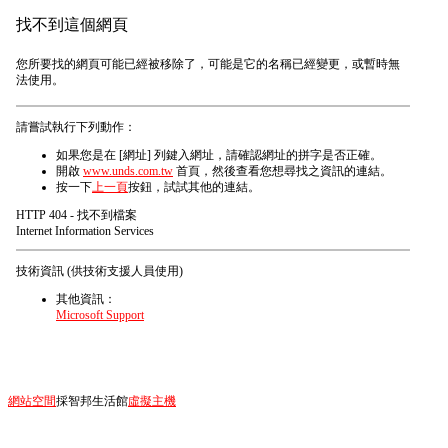
找不到這個網頁
您所要找的網頁可能已經被移除了，可能是它的名稱已經變更，或暫時無
法使用。
請嘗試執行下列動作：
如果您是在 [網址] 列鍵入網址，請確認網址的拼字是否正確。
開啟
www.unds.com.tw
首頁，然後查看您想尋找之資訊的連結。
按一下
上一頁
按鈕，試試其他的連結。
HTTP 404 - 找不到檔案
Internet Information Services
技術資訊 (供技術支援人員使用)
其他資訊：
Microsoft Support
網站空間
採智邦生活館
虛擬主機