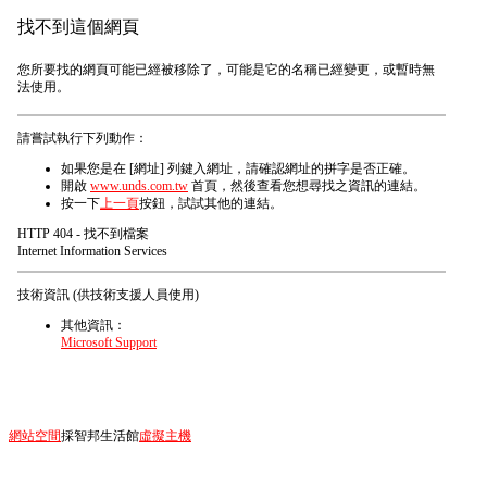
找不到這個網頁
您所要找的網頁可能已經被移除了，可能是它的名稱已經變更，或暫時無
法使用。
請嘗試執行下列動作：
如果您是在 [網址] 列鍵入網址，請確認網址的拼字是否正確。
開啟
www.unds.com.tw
首頁，然後查看您想尋找之資訊的連結。
按一下
上一頁
按鈕，試試其他的連結。
HTTP 404 - 找不到檔案
Internet Information Services
技術資訊 (供技術支援人員使用)
其他資訊：
Microsoft Support
網站空間
採智邦生活館
虛擬主機