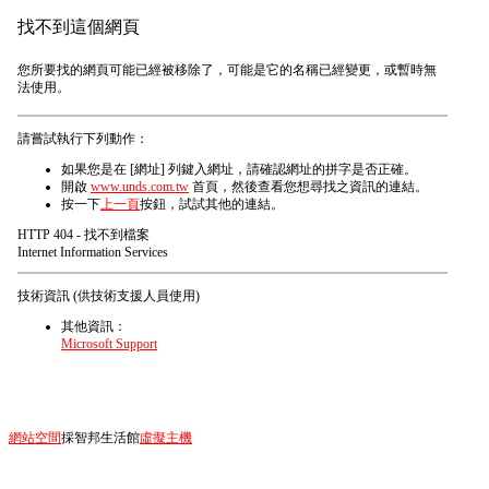
找不到這個網頁
您所要找的網頁可能已經被移除了，可能是它的名稱已經變更，或暫時無
法使用。
請嘗試執行下列動作：
如果您是在 [網址] 列鍵入網址，請確認網址的拼字是否正確。
開啟
www.unds.com.tw
首頁，然後查看您想尋找之資訊的連結。
按一下
上一頁
按鈕，試試其他的連結。
HTTP 404 - 找不到檔案
Internet Information Services
技術資訊 (供技術支援人員使用)
其他資訊：
Microsoft Support
網站空間
採智邦生活館
虛擬主機